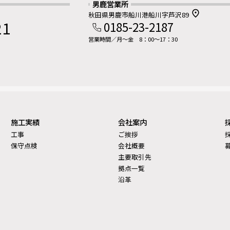
男鹿営業所
秋田県男鹿市船川港船川字芦沢89
21
0185-23-2187
営業時間／月～金 8：00～17：30
施工実績
会社案内
工事
ご挨拶
保守点検
会社概要
主要取引先
拠点一覧
沿革