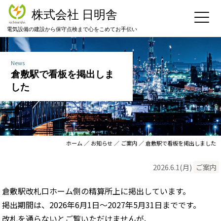
株式会社 日明舎
電気設備の建設から保守点検まで心をこめてお手伝い
News
倉敷駅で看板を掲出しま
した
ホーム
／
お知らせ
／
ご案内
／ 倉敷駅で看板を掲出しました
2026.6.1
(月)
ご案内
倉敷駅改札口ホーム側の精算所上に掲出しています。
掲出期間は、2026年6月1日～2027年5月31日までです。
改札を通らないとご覧いただけませんが、